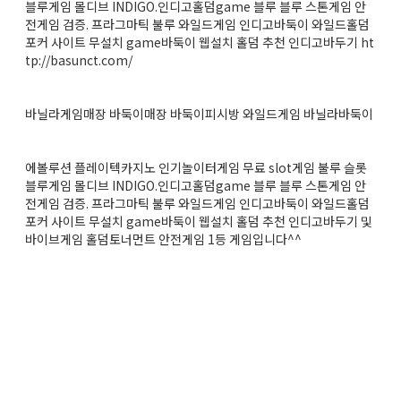
블루게임 몰디브 INDIGO.인디고홀덤game 블루 블루 스톤게임 안
전게임 검증. 프라그마틱 불루 와일드게임 인디고바둑이 와일드홀덤
포커 사이트 무설치 game바둑이 웹설치 홀덤 추천 인디고바두기 ht
tp://basunct.com/
바닐라게임매장 바둑이매장 바둑이피시방 와일드게임 바닐라바둑이
에볼루션 플레이텍카지노 인기놀이터게임 무료 slot게임 불루 슬롯
블루게임 몰디브 INDIGO.인디고홀덤game 블루 블루 스톤게임 안
전게임 검증. 프라그마틱 불루 와일드게임 인디고바둑이 와일드홀덤
포커 사이트 무설치 game바둑이 웹설치 홀덤 추천 인디고바두기 및
바이브게임 홀덤토너먼트 안전게임 1등 게임입니다^^