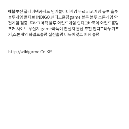
에볼루션 플레이텍카지노 인기놀이터게임 무료 slot게임 불루 슬롯
블루게임 몰디브 INDIGO.인디고홀덤game 블루 블루 스톤게임 안
전게임 검증. 프라그마틱 불루 와일드게임 인디고바둑이 와일드홀덤
포커 사이트 무설치 game바둑이 웹설치 홀덤 추천 인디고바두기포
커,스톤게임 와일드홀덤 실전홀덤 바둑이맞고 매장 홀덤
http://wildgame.Co.KR
에볼루션 플레이텍카지노 인기놀이터홀덤 에볼루션 플레이텍카지노
인기놀이터바둑이 에볼루션 플레이텍카지노 인기놀이터맞고 에볼루
션 플레이텍카지노 인기놀이터포커
심의게임 http://basunct.com/
웹홀덤 와일드바둑이,홀덤바,현금홀덤, 에볼루션 플레이텍카지노 인
기놀이터바둑이 홀덤 포커 사이트 무설치 game바둑이 웹설치 홀덤
추천