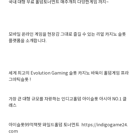
국내 대형 무료 홀덤토너먼트 매주개최 다양한게임 까지~
모바일 온라인 게임을 현장감 그대로 즐길 수 있는 리얼 카지노 슬롯
플랫폼을 소개합니다.
세계 최고의 Evolution Gaming 슬롯 카지노 바둑이 홀덤게임 프라
그마틱슬롯 !
가장 큰 대형 규모를 자랑하는 인디고홀덤 아이슬롯 아시아 NO.1 클
래스
아이슬롯99억잭팟 와일드홀덤 토너먼트 https://indigogame24.
com