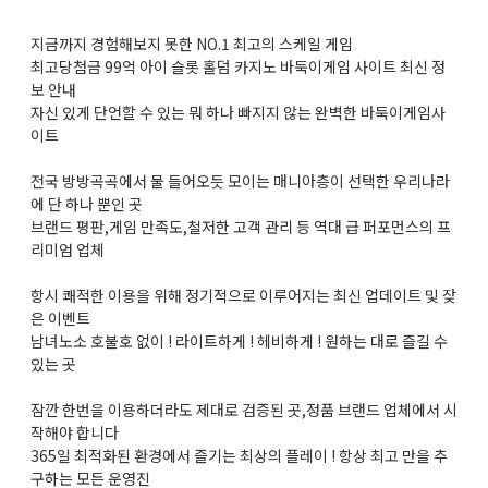
지금까지 경험해보지 못한 NO.1 최고의 스케일 게임
최고당첨금 99억 아이 슬롯 홀덤 카지노 바둑이게임 사이트 최신 정
보 안내
자신 있게 단언할 수 있는 뭐 하나 빠지지 않는 완벽한 바둑이게임사
이트
전국 방방곡곡에서 물 들어오듯 모이는 매니아층이 선택한 우리나라
에 단 하나 뿐인 곳
브랜드 평판,게임 만족도,철저한 고객 관리 등 역대 급 퍼포먼스의 프
리미엄 업체
항시 쾌적한 이용을 위해 정기적으로 이루어지는 최신 업데이트 및 잦
은 이벤트
남녀노소 호불호 없이 ! 라이트하게 ! 헤비하게 ! 원하는 대로 즐길 수
있는 곳
잠깐 한번을 이용하더라도 제대로 검증된 곳,정품 브랜드 업체에서 시
작해야 합니다
365일 최적화된 환경에서 즐기는 최상의 플레이 ! 항상 최고 만을 추
구하는 모든 운영진