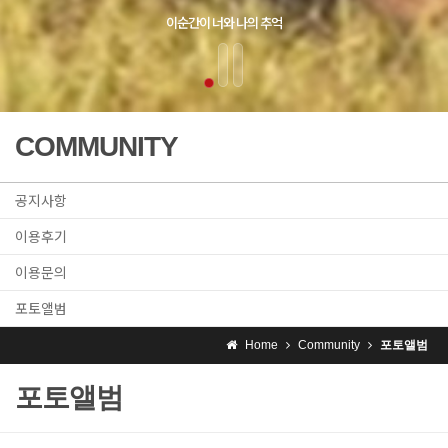
COMMUNITY
공지사항
이용후기
이용문의
포토앨범
Home
Community
포토앨범
포토앨범