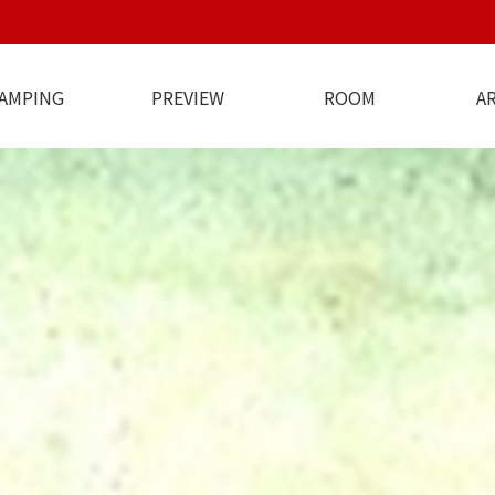
AMPING
PREVIEW
ROOM
A
지기 인사말
오시는길
특별한서비스
캠핑장전경
야간전경
주변전경
펜션 (작은방)
방갈로(복층)
펜션 (큰방)
CAMPING
전체보기
방갈로
주