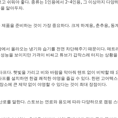
.
1
2~4
,
르고 쉬워야 좋다
종류는
인용에서
인용
그 이상까지 다양
.
음을 알아두자
.
,
,
는 제품을 준비하는 것이 가장 중요하다
크게 하계용
춘추용
동계
.
땅에서 올라오는 냉기와 습기를 전면 차단해주기 때문이다
매트
 성능을 보이지만 가격이 비싸고 튜브가 갑작스레 터지는 상황을
.
 타프다
햇빛을 가리고 비와 바람을 막아줘 텐트 없이 비박할 때
.
타프를 설치하면 한결 쾌적한 야영을 즐길 수 있다
한편 고어텍스
.
장소에 큰 제약 없이 야영할 수 있다는 것이 최대 장점이다
.
 난로를 말한다
스토브는 연료와 용도에 따라 다양하므로 캠핑 스