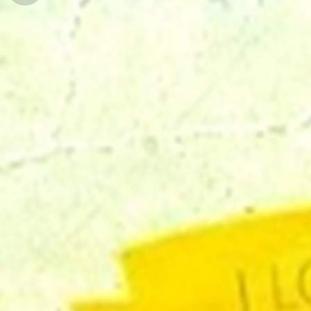
경
안
변
포
내
관
토
광
앨
범