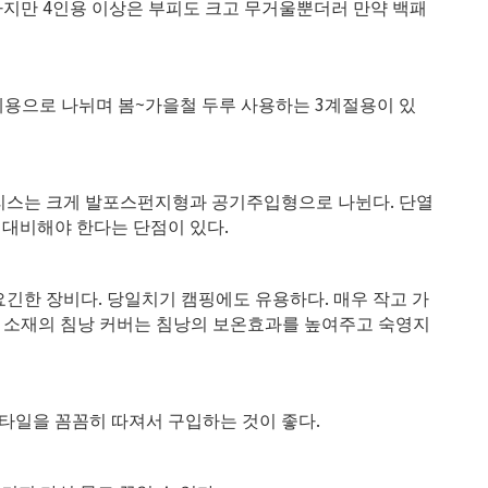
4
하지만
인용 이상은 부피도 크고 무거울뿐더러 만약 백패
~
3
용으로 나뉘며 봄
가을철 두루 사용하는
계절용이 있
.
리스는 크게 발포스펀지형과 공기주입형으로 나뉜다
단열
.
 대비해야 한다는 단점이 있다
.
.
 요긴한 장비다
당일치기 캠핑에도 유용하다
매우 작고 가
 소재의 침낭 커버는 침낭의 보온효과를 높여주고 숙영지
.
타일을 꼼꼼히 따져서 구입하는 것이 좋다