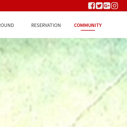
ROUND
RESERVATION
COMMUNITY
변관광지
B사이트 예약
A사이트 예약
C사이트 예약
예약안내
공지사항
이용후기
이용문의
포토앨범