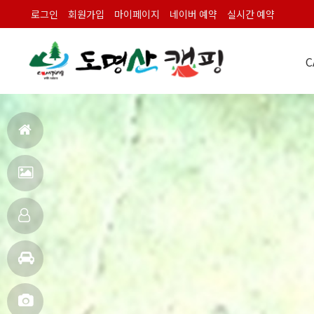
로그인
회원가입
마이페이지
네이버 예약
실시간 예약
C
캠
홈
으
펜
로
션
객
전
실
주