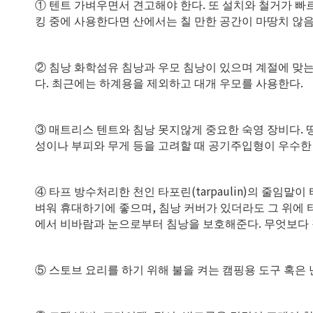
.
①
텐트 가벼우면서 견고해야 한다
또 설치와 철거가 빠
킹 중에 사용한다면 산에서는 칠 만한 공간이 마땅치 않
②
침낭 화학섬유 침낭과 우모 침낭이 있으며 계절에 맞
.
.
다
최근에는 하계용을 제외하고 대개 우모를 사용한다
.
③
매트리스 텐트와 침낭 못지않게 중요한 숙영 장비다
성이나 부피와 무게 등을 고려할 때 공기주입형이 우수한
(tarpaulin)
④
타프 방수처리한 천인 타포린
의 줄임말이
,
벼워 휴대하기에 좋으며
침낭 커버가 있더라도 그 위에 
.
에서 비바람과 눈으로부터 침낭을 보호해준다
무엇보다 
⑤
스토브 요리를 하기 위해 불을 켜는 캠핑용 도구 혹은