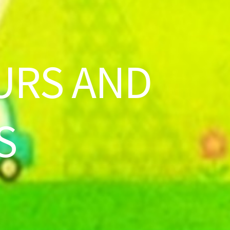
URS AND
S