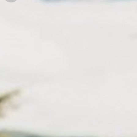
경
안
변
포
내
관
토
광
앨
범