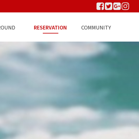
ROUND
RESERVATION
COMMUNITY
변관광지
B사이트 예약
A사이트 예약
C사이트 예약
예약안내
공지사항
이용후기
이용문의
포토앨범