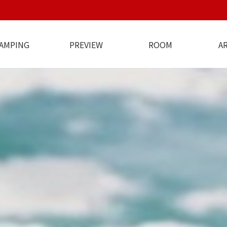
AMPING
PREVIEW
ROOM
A
지기 인사말
오시는길
특별한서비스
캠핑장전경
야간전경
주변전경
펜션 (작은방)
방갈로(복층)
펜션 (큰방)
CAMPING
전체보기
방갈로
주