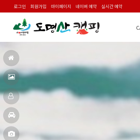
로그인
회원가입
마이페이지
네이버 예약
실시간 예약
C
캠
홈
으
펜
로
션
객
전
실
주